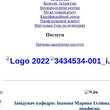
Коледжі, технікуми
Науково-освітні центри
Музеї університету
Кваліфікаційний центр
Профспілковий комітет
Віртуальні тури по аудиторіях
Послуги
Науково-аналітичні послуги
нт
т
Завідувач кафедри:
Іванова Марина Іллівна
професор.