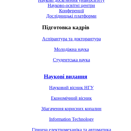
Наукові досягнення університету
Науково-освітні центри
Конференції
Дослідницькі платформи
Підготовка кадрів
Аспірантура та докторантура
Молодіжна наука
Студентська наука
Наукові видання
Науковий вісник НГУ
Економічний вісник
Збагачення корисних копалин
Information Technology
Гірнича електромеханіка та автоматика