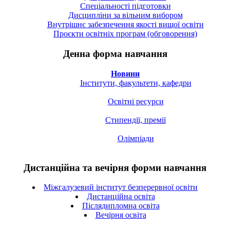
Спецiальностi підготовки
Дисципліни за вільним вибором
Внутрішнє забезпечення якості вищої освіти
Проєкти освітніх програм (обговорення)
Денна форма навчання
Новини
Інститути, факультети, кафедри
Освітні ресурси
Стипендії, премії
Олімпіади
Дистанційна та вечірня форми навчання
Міжгалузевий інститут безперервної освіти
Дистанційна освіта
Післядипломна освіта
Вечірня освіта