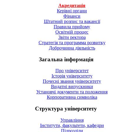
Акредитація
Керівні органи
Фінанси
Штатний розпис та вакансії
Правила прийому
Освітній процес
Звіти ректора
Стратегія та программа розвитку
Доброчинна діяльність
Загальна інформація
Про університет
Історія університету
Почесні звання університету
Видатні випускники
Установчі документи та положення
Корпоративна символiка
Структура університету
Управління
Інститути, факультети, кафедри
Підрозділи