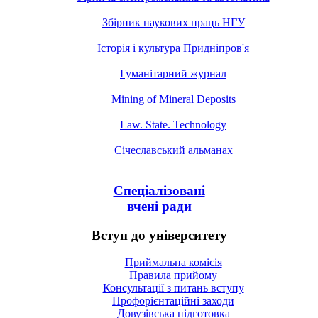
Збірник наукових праць НГУ
Історія і культура Придніпров'я
Гуманітарний журнал
Mining of Mineral Deposits
Law. State. Technology
Січеславський альманах
Спеціалізовані
вчені ради
Вступ до університету
Приймальна комісія
Правила прийому
Консультації з питань вступу
Профорієнтаційні заходи
Довузівська підготовка